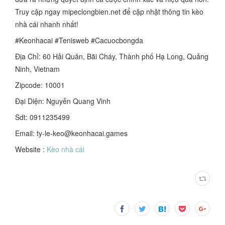
Truy cập ngay mipeclongbien.net để cập nhật thông tin kèo
nhà cái nhanh nhất!
#Keonhacai #Tenisweb #Cacuocbongda
Địa Chỉ: 60 Hải Quân, Bãi Cháy, Thành phố Hạ Long, Quảng
Ninh, Vietnam
Zipcode: 10001
Đại Diện: Nguyễn Quang Vinh
Sdt: 0911235499
Email: ty-le-keo@keonhacai.games
Website :
Kèo nhà cái