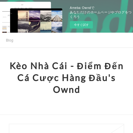
Ameba Owndで
あなただけのホームページやブログをつ
くろう
今すぐ試す
Blog
Kèo Nhà Cái - Điểm Đến
Cá Cược Hàng Đầu's
Ownd